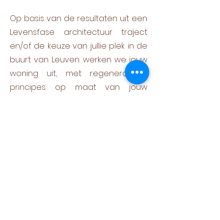
Op basis van de resultaten uit een
Levensfase architectuur traject
en/of de keuze van jullie plek in de
buurt van Leuven werken we jouw
woning uit, met regeneratieve
principes op maat van
jouw
wensen en noden.
Lees meer
Jo en Leen, St-Niklaas
" Tine denkt mee in de